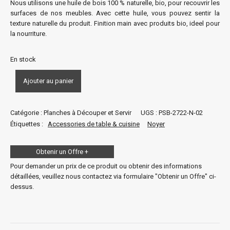
Nous utilisons une huile de bois 100 % naturelle, bio, pour recouvrir les
surfaces de nos meubles. Avec cette huile, vous pouvez sentir la
texture naturelle du produit. Finition main avec produits bio, ideel pour
la nourriture.
En stock
Ajouter au panier
Catégorie :
Planches à Découper et Servir
UGS :
PSB-2722-N-02
Étiquettes :
Accessories de table & cuisine
Noyer
Obtenir un Offre +
S'il vous plaît remplissez les champs suivants.
Pour demander un prix de ce produit ou obtenir des informations
détaillées, veuillez nous contactez via formulaire "Obtenir un Offre" ci-
dessus.