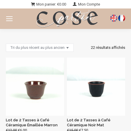
Mon panier:
€
0.00
Mon Compte
Vous êtes ici :
22 résultats affichés
Lot de 2 Tasses à Café
Lot de 2 Tasses à Café
Céramique Émaillée Marron
Céramique Noir Mat
€
12.00
€
6.00
€
15.00
€
7.50