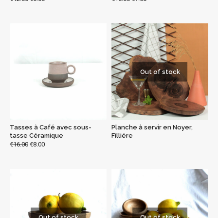
Out of stock
Tasses à Café avec sous-
Planche à servir en Noyer,
tasse Céramique
Filliére
€
16.00
€
8.00
Out of stock
Out of stock