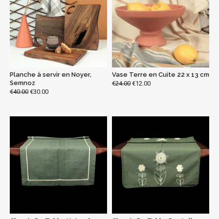
Planche à servir en Noyer,
Vase Terre en Cuite 22 x 13 cm
Semnoz
€
24.00
€
12.00
€
40.00
€
30.00